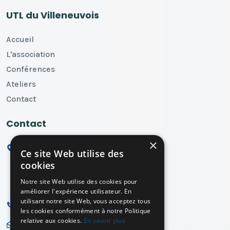
UTL du Villeneuvois
Accueil
L'association
Conférences
Ateliers
Contact
Contact
×
UTL du Villeneuvois
Ce site Web utilise des
Maison de la Vie Associative
cookies
54 rue de Coquard
Notre site Web utilise des cookies pour
47300 Villeneuve sur Lot
améliorer l'expérience utilisateur. En
utilisant notre site Web, vous acceptez tous
06 08 94 02 36
les cookies conformément à notre Politique
relative aux cookies.
En savoir plus
utlcom.villeneuvois@orange.fr